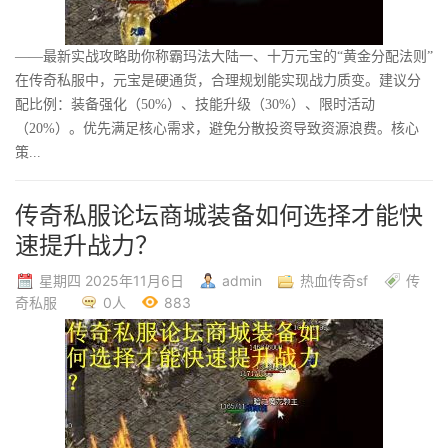
——最新实战攻略助你称霸玛法大陆一、十万元宝的“黄金分配法则”
在传奇私服中，元宝是硬通货，合理规划能实现战力质变。建议分
配比例：装备强化（50%）、技能升级（30%）、限时活动
（20%）。优先满足核心需求，避免分散投资导致资源浪费。核心
策...
传奇私服论坛商城装备如何选择才能快
速提升战力？
星期四 2025年11月6日
admin
热血传奇sf
传
奇私服
0人
883