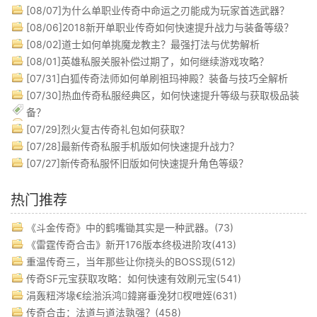
[08/07]
为什么单职业传奇中命运之刃能成为玩家首选武器？
[08/06]
2018新开单职业传奇如何快速提升战力与装备等级？
[08/02]
道士如何单挑魔龙教主？最强打法与优势解析
[08/01]
英雄私服关服补偿过期了，如何继续游戏攻略？
[07/31]
白狐传奇法师如何单刷祖玛神殿？装备与技巧全解析
[07/30]
热血传奇私服经典区，如何快速提升等级与获取极品装
备？
[07/29]
烈火复古传奇礼包如何获取？
[07/28]
最新传奇私服手机版如何快速提升战力？
[07/27]
新传奇私服怀旧版如何快速提升角色等级？
热门推荐
《斗金传奇》中的鹤嘴锄其实是一种武器。(73)
《雷霆传奇合击》新开176版本终极进阶攻(413)
重温传奇三，当年那些让你挠头的BOSS现(512)
传奇SF元宝获取攻略：如何快速有效刷元宝(541)
涓轰粈涔堟€绘湁浜鸿鍏嶈垂浼犲杈呭姪(631)
传奇合击：法道与道法孰强？(458)