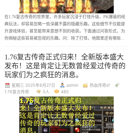
在1.76复古传奇的世界里，许多玩家沉浸于打怪升级、PK爆装的经
典玩法，却容易忽略一些深藏不露的隐藏乐趣。这些细节不仅能提
升游戏体验，甚至能带来意想不到的收获。下面通过问答形式，为
你揭秘这些容易被忽视的乐趣。问：除了打怪，地图里还有哪些...
1.76复古传奇正式归来！全新版本盛大
发布！这是肯定让无数曾经爱过传奇的
玩家们为之疯狂的消息。
星期三 2025年8月27日
admin
热血传奇sf
1.76复古传奇
0人
485