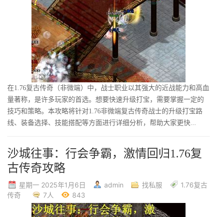
在1.76复古传奇（非微端）中，战士职业以其强大的近战能力和高血
量著称，是许多玩家的首选。想要快速升级打宝，需要掌握一定的
技巧和策略。本攻略将针对1.76非微端复古传奇战士的升级打宝路
线、装备选择、技能搭配等方面进行详细分析，帮助大家更快...
沙城往事：行会争霸，激情回归1.76复
古传奇攻略
星期一 2025年1月6日
admin
找私服
1.76复古
传奇
7人
843