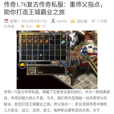
传奇1.76复古传奇私服：重师父指点，
助你打造王城霸业之旅
星期一 2024年6月17日
admin
找私服
1.76复
古传奇
0人
31
传奇1.76复古传奇私服，唤醒了无数老玩家的回忆。作为一款经典游
戏，传奇的魅力经久不衰。今天，我们将为您揭秘一位传奇师父的
秘诀，助您打造王城霸业之旅。师父指点一：职业选择传奇中拥有
三大职业：战士、法师、道士。每种职业都有其优劣势。对于...