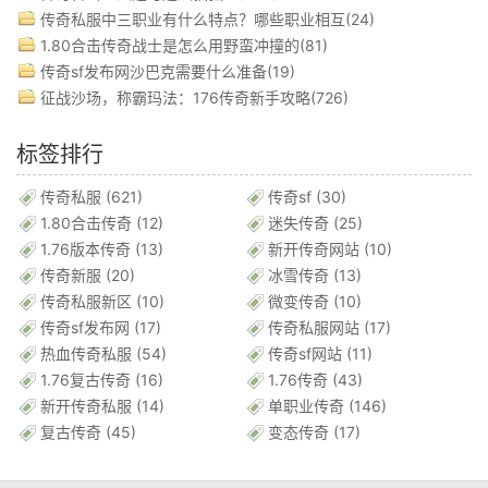
传奇私服中三职业有什么特点？哪些职业相互(24)
1.80合击传奇战士是怎么用野蛮冲撞的(81)
传奇sf发布网沙巴克需要什么准备(19)
征战沙场，称霸玛法：176传奇新手攻略(726)
标签排行
传奇私服
(621)
传奇sf
(30)
1.80合击传奇
(12)
迷失传奇
(25)
1.76版本传奇
(13)
新开传奇网站
(10)
传奇新服
(20)
冰雪传奇
(13)
传奇私服新区
(10)
微变传奇
(10)
传奇sf发布网
(17)
传奇私服网站
(17)
热血传奇私服
(54)
传奇sf网站
(11)
1.76复古传奇
(16)
1.76传奇
(43)
新开传奇私服
(14)
单职业传奇
(146)
复古传奇
(45)
变态传奇
(17)