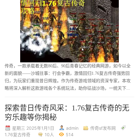
传奇，一款承载着无数80后、90后青春记忆的经典网游，如今以全
新的面貌——沙城往事：行会争霸，激情回归1.76复古传奇强势回
归，为玩家们重现昔日辉煌。作为传奇游戏领域的资深专家，本攻
略将深入解析这款游戏各个系统玩法，助你征战沙场，一统天下...
探索昔日传奇风采：1.76复古传奇的无
穷乐趣等你揭秘
星期三 2025年1月1日
admin
传奇sf发布网
1.76复古传奇
10人
514