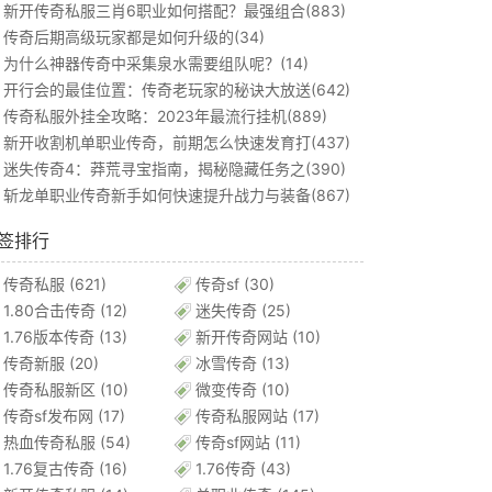
新开传奇私服三肖6职业如何搭配？最强组合(883)
传奇后期高级玩家都是如何升级的(34)
为什么神器传奇中采集泉水需要组队呢？(14)
开行会的最佳位置：传奇老玩家的秘诀大放送(642)
传奇私服外挂全攻略：2023年最流行挂机(889)
新开收割机单职业传奇，前期怎么快速发育打(437)
迷失传奇4：莽荒寻宝指南，揭秘隐藏任务之(390)
斩龙单职业传奇新手如何快速提升战力与装备(867)
签排行
传奇私服
(621)
传奇sf
(30)
1.80合击传奇
(12)
迷失传奇
(25)
1.76版本传奇
(13)
新开传奇网站
(10)
传奇新服
(20)
冰雪传奇
(13)
传奇私服新区
(10)
微变传奇
(10)
传奇sf发布网
(17)
传奇私服网站
(17)
热血传奇私服
(54)
传奇sf网站
(11)
1.76复古传奇
(16)
1.76传奇
(43)