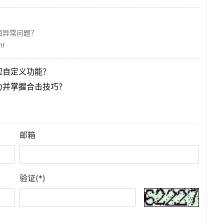
！
面异常问题？
ml
现自定义功能？
力并掌握合击技巧？
邮箱
验证(*)