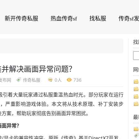
新开传奇私服
热血传奇sf
找私服
传奇sf
找
装并解决画面异常问题？
网
f发布网
传奇私服
0人
736
吸引着大量玩家通过私服重温热血时光。部分玩家在运行
题，严重影响游戏体验。本文将从技术原理、补丁安装步
决方案，帮助玩家彻底告别画面异常困扰。
最
画面异常？
显卡的兼容性冲突。原版《传奇》基于DirectX7开发，