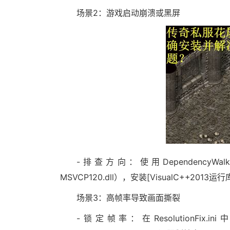
场景2：游戏启动崩溃或黑屏
-排查方向：使用DependencyWal
MSVCP120.dll），安装[VisualC++2013运行库](a
场景3：高帧率导致画面撕裂
-锁定帧率：在ResolutionFix.