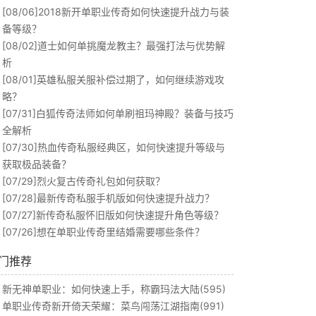
[08/06]
2018新开单职业传奇如何快速提升战力与装
备等级？
[08/02]
道士如何单挑魔龙教主？最强打法与优势解
析
[08/01]
英雄私服关服补偿过期了，如何继续游戏攻
略？
[07/31]
白狐传奇法师如何单刷祖玛神殿？装备与技巧
全解析
[07/30]
热血传奇私服经典区，如何快速提升等级与
获取极品装备？
[07/29]
烈火复古传奇礼包如何获取？
[07/28]
最新传奇私服手机版如何快速提升战力？
[07/27]
新传奇私服怀旧版如何快速提升角色等级？
[07/26]
想在单职业传奇里结婚需要哪些条件？
门推荐
新无神单职业：如何快速上手，称霸玛法大陆(595)
单职业传奇新开倚天荣耀：菜鸟闯荡江湖指南(991)