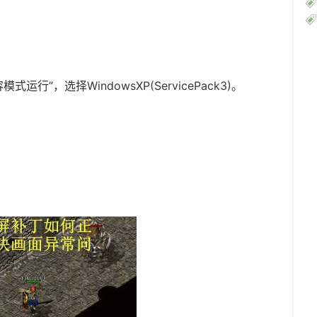
运行”，选择WindowsXP(ServicePack3)。