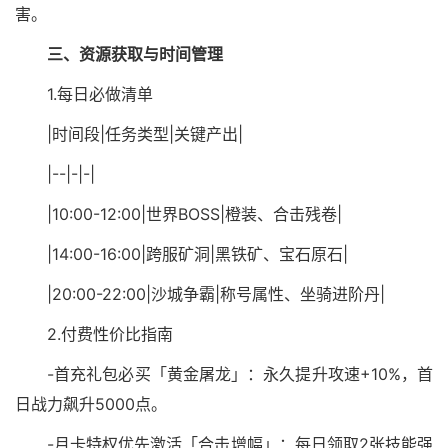
害。
三、资源获取与时间管理
1.每日必做清单
|时间段|任务类型|关键产出|
|--|-|-|
|10:00-12:00|世界BOSS|橙装、合击残卷|
|14:00-16:00|跨服矿洞|黑铁矿、宝石原石|
|20:00-22:00|沙城争霸|称号属性、坐骑进阶丹|
2.付费性价比指南
-首充礼包必买「黄金屠龙」：永久提升攻速+10%，首
日战力飙升5000点。
-月卡特权优先激活「合击增幅」：每日领取2张技能强