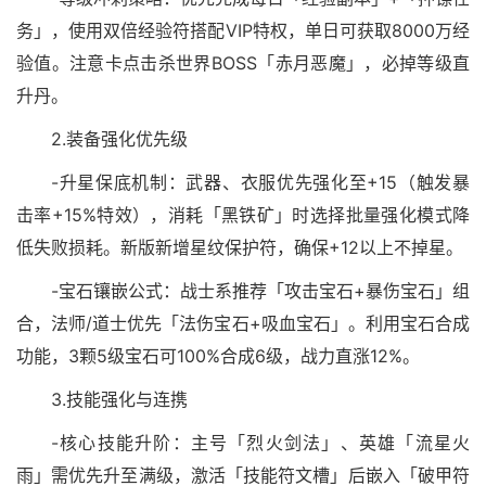
务」，使用双倍经验符搭配VIP特权，单日可获取8000万经
验值。注意卡点击杀世界BOSS「赤月恶魔」，必掉等级直
升丹。
2.装备强化优先级
-升星保底机制：武器、衣服优先强化至+15（触发暴
击率+15%特效），消耗「黑铁矿」时选择批量强化模式降
低失败损耗。新版新增星纹保护符，确保+12以上不掉星。
-宝石镶嵌公式：战士系推荐「攻击宝石+暴伤宝石」组
合，法师/道士优先「法伤宝石+吸血宝石」。利用宝石合成
功能，3颗5级宝石可100%合成6级，战力直涨12%。
3.技能强化与连携
-核心技能升阶：主号「烈火剑法」、英雄「流星火
雨」需优先升至满级，激活「技能符文槽」后嵌入「破甲符