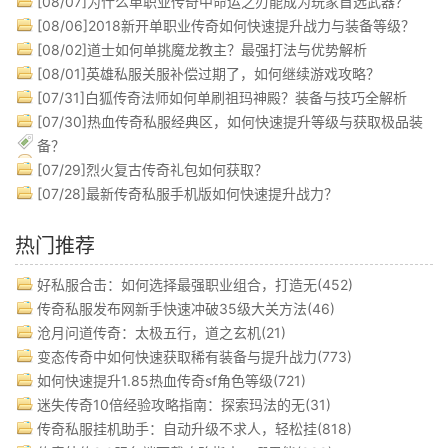
[08/07]
为什么单职业传奇中命运之刃能成为玩家首选武器？
[08/06]
2018新开单职业传奇如何快速提升战力与装备等级？
[08/02]
道士如何单挑魔龙教主？最强打法与优势解析
[08/01]
英雄私服关服补偿过期了，如何继续游戏攻略？
[07/31]
白狐传奇法师如何单刷祖玛神殿？装备与技巧全解析
[07/30]
热血传奇私服经典区，如何快速提升等级与获取极品装
备？
[07/29]
烈火复古传奇礼包如何获取？
[07/28]
最新传奇私服手机版如何快速提升战力？
热门推荐
好私服合击：如何选择最强职业组合，打造无(452)
传奇私服发布网新手快速冲破35级大关方法(46)
沧月问道传奇：太极五行，道之玄机(21)
变态传奇中如何快速获取稀有装备与提升战力(773)
如何快速提升1.85热血传奇sf角色等级(721)
迷失传奇10倍经验攻略指南：探索玛法的无(31)
传奇私服挂机助手：自动升级不求人，轻松挂(818)