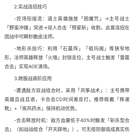
2.实战连招技巧
-控场衔接流：道士英雄施放「困魔咒」→主号战士
「野蛮冲撞」突进→双人合击「劈星斩」收割，此套连招在
团战中可瞬秒脆皮法师。
-地形杀技巧：利用「石墓阵」「祖玛阁」等狭窄地
形，法师英雄释放「火墙」封锁走位，主号战士触发「雷霆
合击」实现AOE清场。
3.跨服战高阶应用
-遭遇敌方双战组合时，采用「风筝战术」：主号携带
英雄且战且退，卡合击CD时间差反打。推荐佩戴「移速
靴」+「疾风药水」保持机动优势。
-合击释放时机：敌方血量低于40%时触发「斩杀型合
击」（如战战组合「开天辟地」），可无视防御造成真实伤