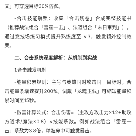
文」可穿透目标30%防御。
-合击技能解锁：收集「合击残卷」合成完整技能书
（推荐战法组合「雷霆一击」、法道组合「末日审判」），
通过竞技场练习模式提升熟练度至Lv.3，触发额外控制效
果。
二、合击系统深度解析：从机制到实战
1.合击触发机制
-能量积累规则：主号与英雄同时攻击同一目标时，合
击能量条增速提升200%。佩戴「龙魂玉佩」可缩短能量积
累时间至15秒。
-伤害计算公式：合击伤害=（主攻方攻击力×1.2+助攻
方道术/魔法×0.8）×技能系数。例如战法组合「雷霆一
击」系数为3.8倍，精准命中可触发暴击。