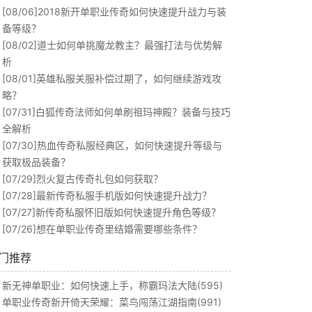
[08/06]
2018新开单职业传奇如何快速提升战力与装
备等级？
[08/02]
道士如何单挑魔龙教主？最强打法与优势解
析
[08/01]
英雄私服关服补偿过期了，如何继续游戏攻
略？
[07/31]
白狐传奇法师如何单刷祖玛神殿？装备与技巧
全解析
[07/30]
热血传奇私服经典区，如何快速提升等级与
获取极品装备？
[07/29]
烈火复古传奇礼包如何获取？
[07/28]
最新传奇私服手机版如何快速提升战力？
[07/27]
新传奇私服怀旧版如何快速提升角色等级？
[07/26]
想在单职业传奇里结婚需要哪些条件？
门推荐
新无神单职业：如何快速上手，称霸玛法大陆(595)
单职业传奇新开倚天荣耀：菜鸟闯荡江湖指南(991)