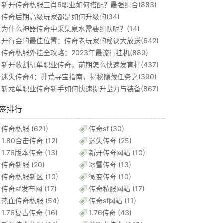
新开传奇私服三肖6职业如何搭配？最强组合(883)
传奇后期高级玩家都是如何升级的(34)
为什么神器传奇中采集泉水需要组队呢？(14)
开行会的最佳位置：传奇老玩家的秘诀大放送(642)
传奇私服外挂全攻略：2023年最流行挂机(889)
新开收割机单职业传奇，前期怎么快速发育打(437)
迷失传奇4：莽荒寻宝指南，揭秘隐藏任务之(390)
斩龙单职业传奇新手如何快速提升战力与装备(867)
签排行
传奇私服
(621)
传奇sf
(30)
1.80合击传奇
(12)
迷失传奇
(25)
1.76版本传奇
(13)
新开传奇网站
(10)
传奇新服
(20)
冰雪传奇
(13)
传奇私服新区
(10)
微变传奇
(10)
传奇sf发布网
(17)
传奇私服网站
(17)
热血传奇私服
(54)
传奇sf网站
(11)
1.76复古传奇
(16)
1.76传奇
(43)