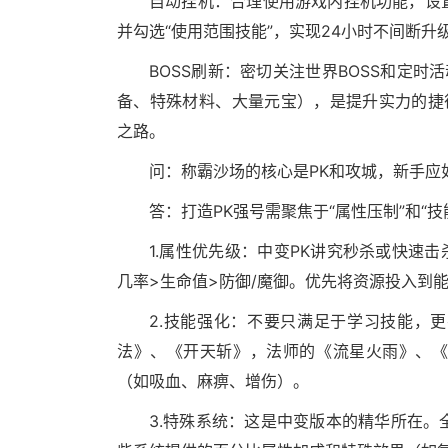
自动挂机：合理使用游戏内挂机功能，设
并勾选“使用范围技能”，实现24小时不间断升
BOSS刷新：密切关注世界BOSS和定时
备、特殊材料、大量元宝），是提升实力的捷
之路。
问：称霸沙场的核心是PK和攻城，新手应
答：打造PK强号需聚焦于“属性压制”和“技
1.属性优先级：中变PK讲究秒杀或快速击
几率>生命值>防御/魔御。优先将资源投入到
2.技能强化：不要只满足于学习技能，
法》、《开天斩》，法师的《流星火雨》、
（如吸血、麻痹、增伤）。
3.特殊系统：这是中变版本的精华所在。全力