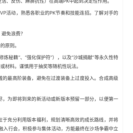
活、反伤、麻痹抗性）在高端PK中起到决定性作用。
PVP活动，熟悉各职业的PK节奏和技能连招。了解对手的
，避免浪费？
”的原则。
炼秘籍”、“强化保护符”），以及“沙城捐献”等永久性特
备或材料。谨慎用于抽奖等随机性玩法。
戴的最高阶装备，避免在过渡装备上过度投入。合成高级
尽，为即将到来的新活动或新版本预留一部分，以便第一
在于充分利用版本福利，规划清晰高效的成长路线，并将
速融入行会，积极参与集体活动，方能最终在沙场争霸中立