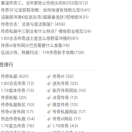
重温传奇三，当年那些让你挠头的BOSS现(512)
传奇SF元宝获取攻略：如何快速有效刷元宝(541)
涓轰粈涔堟€绘湁浜鸿鍏嶈垂浼犲杈呭姪(631)
传奇合击：法道与道法孰强？(458)
传奇私服中三职业有什么特点？哪些职业相互(24)
1.80合击传奇战士是怎么用野蛮冲撞的(81)
传奇sf发布网沙巴克需要什么准备(19)
征战沙场，称霸玛法：176传奇新手攻略(726)
签排行
传奇私服
(621)
传奇sf
(30)
1.80合击传奇
(12)
迷失传奇
(25)
1.76版本传奇
(13)
新开传奇网站
(10)
传奇新服
(20)
冰雪传奇
(13)
传奇私服新区
(10)
微变传奇
(10)
传奇sf发布网
(17)
传奇私服网站
(17)
热血传奇私服
(54)
传奇sf网站
(11)
1.76复古传奇
(16)
1.76传奇
(43)