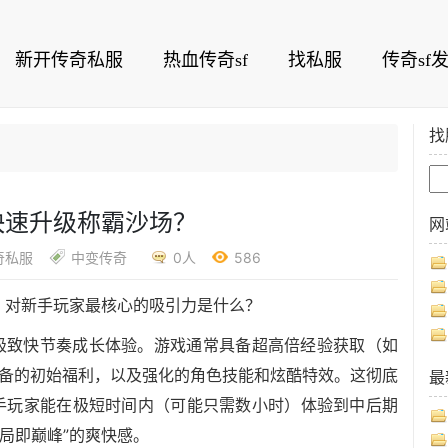
新开传奇私服
热血传奇sf
找私服
传奇sf
找
快速升级称霸沙场？
网
奇私服
中变传奇
0人
586
，对新手玩家最核心的吸引力是什么？
的极致快节奏成长体验。游戏通常具备超高倍经验获取（如
装备的初始福利，以及强化的角色技能和炫酷特效。这彻底
最
新手玩家能在极短时间内（可能只需数小时）体验到中后期
局即巅峰”的爽快感。