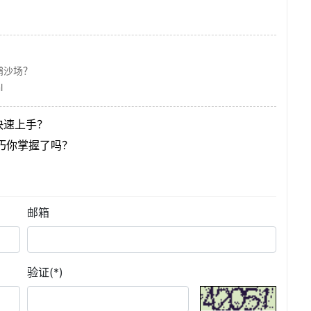
！
霸沙场？
l
快速上手？
巧你掌握了吗？
邮箱
验证(*)