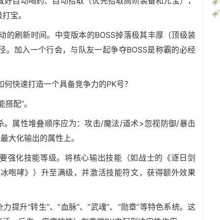
置好自动喝药、自动拾取（优先拾取高阶装备和元宝），
级打宝。
活动的刷新时间。中变版本的BOSS掉落极其丰厚（顶级装
径。加入一个行会，与队友一起争夺BOSS是称霸的必经
如何快速打造一个具备竞争力的PK号？
能搭配”。
杀。属性堆叠顺序应为：攻击/魔法/道术>忽视防御/暴击
能最大化输出的属性上。
更要强化技能等级。将核心输出技能（如战士的《逐日剑
《冰咆哮》）升至满级，并激活技能符文，获得额外效果
提升“转生”、“血脉”、“武魂”、“勋章”等特色系统。这