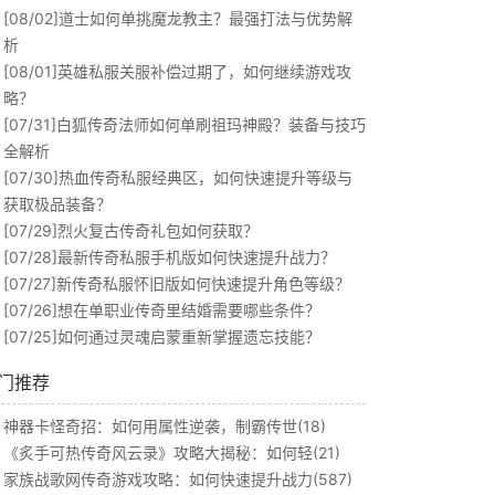
[08/02]
道士如何单挑魔龙教主？最强打法与优势解
析
[08/01]
英雄私服关服补偿过期了，如何继续游戏攻
略？
[07/31]
白狐传奇法师如何单刷祖玛神殿？装备与技巧
全解析
[07/30]
热血传奇私服经典区，如何快速提升等级与
获取极品装备？
[07/29]
烈火复古传奇礼包如何获取？
[07/28]
最新传奇私服手机版如何快速提升战力？
[07/27]
新传奇私服怀旧版如何快速提升角色等级？
[07/26]
想在单职业传奇里结婚需要哪些条件？
[07/25]
如何通过灵魂启蒙重新掌握遗忘技能？
门推荐
神器卡怪奇招：如何用属性逆袭，制霸传世(18)
《炙手可热传奇风云录》攻略大揭秘：如何轻(21)
家族战歌网传奇游戏攻略：如何快速提升战力(587)