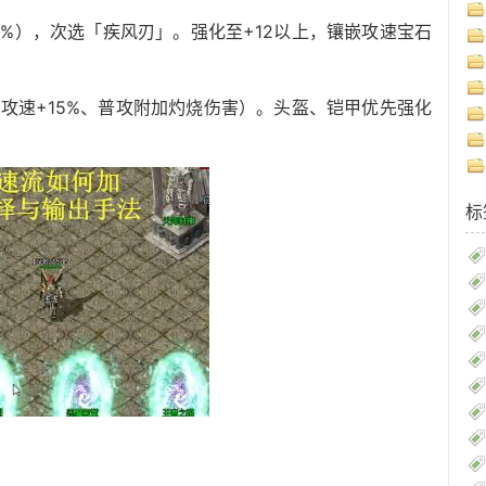
0%），次选「疾风刃」。强化至+12以上，镶嵌攻速宝石
：攻速+15%、普攻附加灼烧伤害）。头盔、铠甲优先强化
标