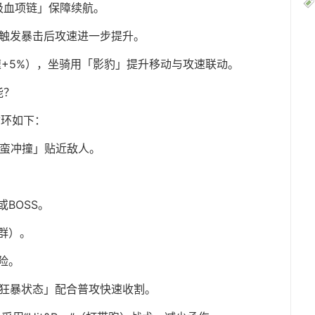
吸血项链」保障续航。
，触发暴击后攻速进一步提升。
速+5%），坐骑用「影豹」提升移动与攻速联动。
能？
循环如下：
野蛮冲撞」贴近敌人。
BOSS。
群）。
险。
启「狂暴状态」配合普攻快速收割。