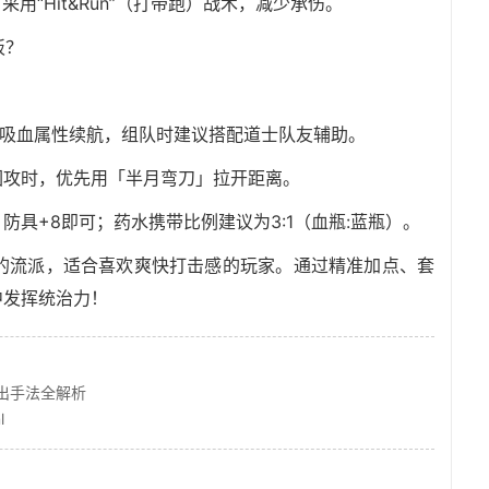
用“Hit&Run”（打带跑）战术，减少承伤。
板？
赖吸血属性续航，组队时建议搭配道士队友辅助。
围攻时，优先用「半月弯刀」拉开距离。
防具+8即可；药水携带比例建议为3:1（血瓶:蓝瓶）。
的流派，适合喜欢爽快打击感的玩家。通过精准加点、套
中发挥统治力！
！
出手法全解析
l