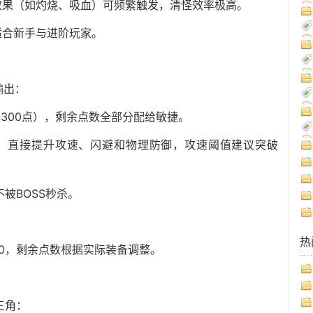
效果（如灼烧、吸血）可频繁触发，清怪效率极高。
适合新手与进阶玩家。
输出：
-300点），剩余点数全部分配给敏捷。
），直接提升攻速、闪避和物理防御，攻速阈值建议突破
被BOSS秒杀。
热
100，剩余点数根据实际装备调整。
三角：