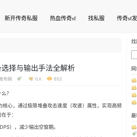
新开传奇私服
热血传奇sf
找私服
传奇sf
找
备选择与输出手法全解析
网
f发布网
0人
652
什么？
为核心，通过极限堆叠攻击速度（攻速）属性，实现高频
势在于：
最
DPS），减少输出空窗期。