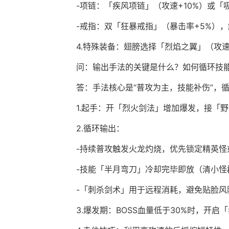
-项链：「疾风项链」（攻速+10%）或「
-戒指：双「狂暴戒指」（暴击率+5%）
4.特殊装备：翅膀选择「烈焰之翼」（攻
问：输出手法的关键是什么？如何循环技
答：手法核心是“普攻为主，技能补伤”，
1.起手：开「烈火剑法」增加爆发，接「
2.循环输出：
-持续普攻触发火龙灼烧，优先锁定精英怪或
-技能「半月弯刀」冷却完毕即放（清小怪
-「刺杀剑术」用于远程消耗，避免贴脸风
3.爆发期：BOSS血量低于30%时，开