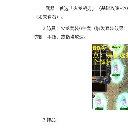
1.武器：首选「火龙战刃」（基础攻速+2
（如朱雀石）。
2.防具：火龙套装6件套（触发套装效果
防御，手镯、戒指堆攻速。
3.饰品：