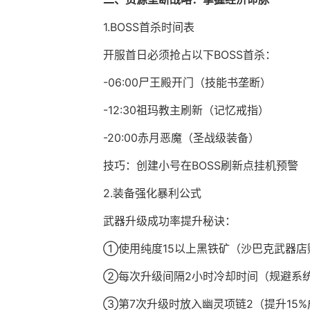
1.BOSS首杀时间表
开服首日必须抢占以下BOSS首杀：
-06:00尸王殿开门（技能书垄断）
-12:30祖玛教主刷新（记忆戒指）
-20:00赤月恶魔（圣战级装备）
技巧：创建小号在BOSS刷新点挂机预警
2.装备强化暴利公式
武器升级成功率提升秘诀：
①使用纯度15以上黑铁矿（沙巴克武器店
②每次升级间隔2小时冷却时间（规避系
③第7次升级时放入幽灵项链2（提升15