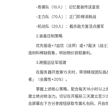
-奇袭队（10人）：记忆套装传送皇宫
-主力队（70人）：正门阶梯消耗战
-机动队（20人）：截杀敌方复活点援军
2.装备压制策略
优先锻造+7血饮（法师）或+7裁决（战
造材料稀缺假象，哄抬物价获取暴利。
3.跨服远征军组建
在服务器开放第15天时，带领精锐团队
者」（全属性+20%）。
掌握上述核心策略，配合每天16小时以上
建立绝对统治力。切记在开服前三天建立至少
击屏幕右下方分享按钮获取专属礼包码，开启