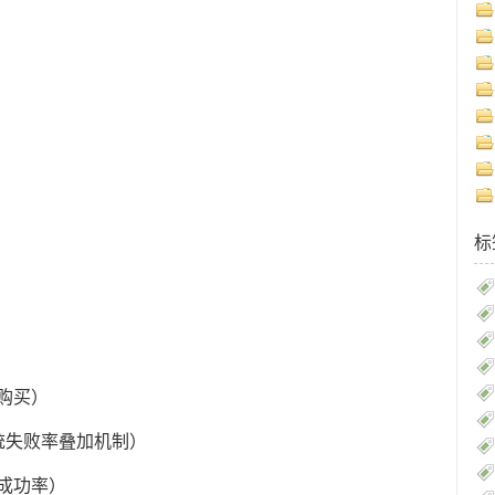
标
购买）
统失败率叠加机制）
%成功率）