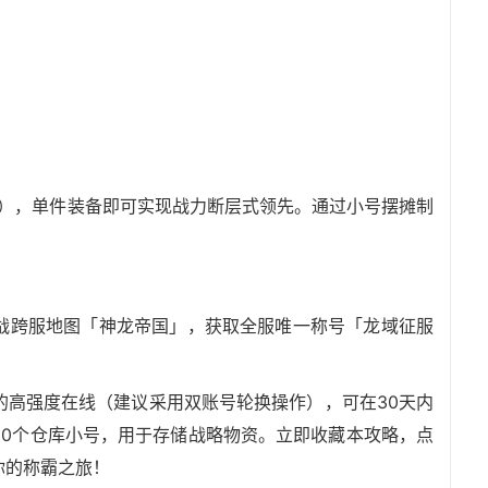
士），单件装备即可实现战力断层式领先。通过小号摆摊制
挑战跨服地图「神龙帝国」，获取全服唯一称号「龙域征服
的高强度在线（建议采用双账号轮换操作），可在30天内
20个仓库小号，用于存储战略物资。立即收藏本攻略，点
你的称霸之旅！