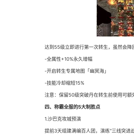
达到55级立即进行第一次转生，虽然会降
-全属性+10%永久增幅
-开启转生专属地图「幽冥海」
-技能冷却缩短15%
注意：保留50级突破丹在转生前使用可额
四、称霸全服的5大制胜点
1.沙巴克攻城预演
提前3天组建满编百人团，演练"三线突进战