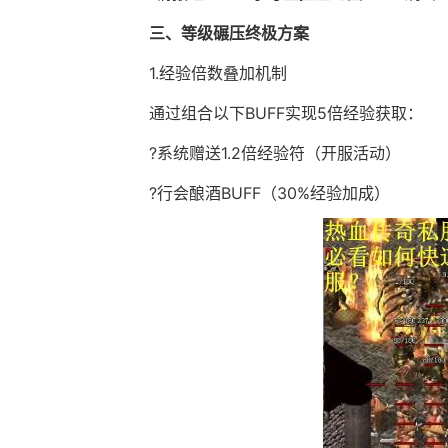
三、等级碾压终极方案
1.经验倍数叠加机制
通过组合以下BUFF实现5倍经验获取：
?系统赠送1.2倍经验符（开服活动）
?行会酿酒BUFF（30%经验加成）