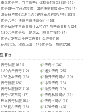
重温传奇三，当年那些让你挠头的BOSS现(512)
传奇SF元宝获取攻略：如何快速有效刷元宝(541)
涓轰粈涔堟€绘湁浜鸿鍏嶈垂浼犲杈呭姪(631)
传奇合击：法道与道法孰强？(458)
传奇私服中三职业有什么特点？哪些职业相互(24)
1.80合击传奇战士是怎么用野蛮冲撞的(81)
传奇sf发布网沙巴克需要什么准备(19)
征战沙场，称霸玛法：176传奇新手攻略(726)
签排行
传奇私服
(621)
传奇sf
(30)
1.80合击传奇
(12)
迷失传奇
(25)
1.76版本传奇
(13)
新开传奇网站
(10)
传奇新服
(20)
冰雪传奇
(13)
传奇私服新区
(10)
微变传奇
(10)
传奇sf发布网
(17)
传奇私服网站
(17)
热血传奇私服
(54)
传奇sf网站
(11)
1.76复古传奇
(16)
1.76传奇
(43)