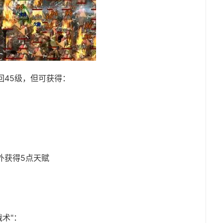
回45级，但可获得：
外获得5点天赋
术"：