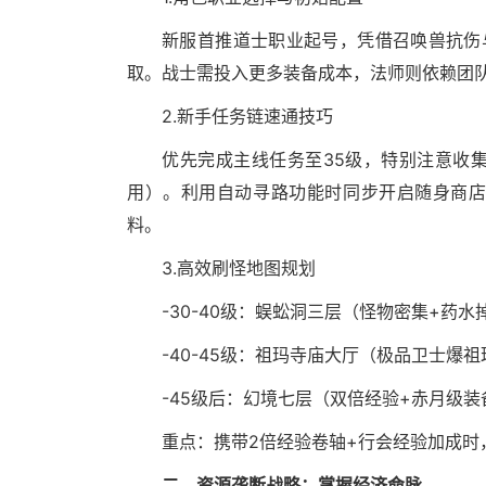
新服首推道士职业起号，凭借召唤兽抗伤
取。战士需投入更多装备成本，法师则依赖团
2.新手任务链速通技巧
优先完成主线任务至35级，特别注意收集
用）。利用自动寻路功能时同步开启随身商
料。
3.高效刷怪地图规划
-30-40级：蜈蚣洞三层（怪物密集+药水
-40-45级：祖玛寺庙大厅（极品卫士爆
-45级后：幻境七层（双倍经验+赤月级装
重点：携带2倍经验卷轴+行会经验加成时
二、资源垄断战略：掌握经济命脉