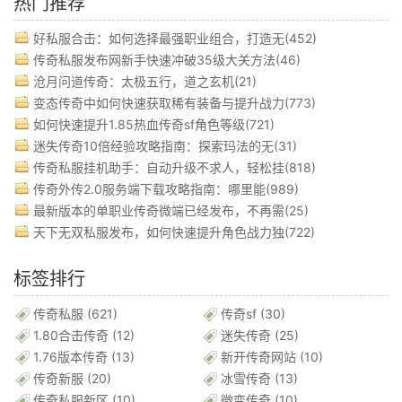
热门推荐
好私服合击：如何选择最强职业组合，打造无(452)
传奇私服发布网新手快速冲破35级大关方法(46)
沧月问道传奇：太极五行，道之玄机(21)
变态传奇中如何快速获取稀有装备与提升战力(773)
如何快速提升1.85热血传奇sf角色等级(721)
迷失传奇10倍经验攻略指南：探索玛法的无(31)
传奇私服挂机助手：自动升级不求人，轻松挂(818)
传奇外传2.0服务端下载攻略指南：哪里能(989)
最新版本的单职业传奇微端已经发布，不再需(25)
天下无双私服发布，如何快速提升角色战力独(722)
标签排行
传奇私服
(621)
传奇sf
(30)
1.80合击传奇
(12)
迷失传奇
(25)
1.76版本传奇
(13)
新开传奇网站
(10)
传奇新服
(20)
冰雪传奇
(13)
传奇私服新区
(10)
微变传奇
(10)