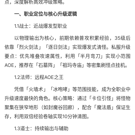
点，深度解析高效冲级策略。
一、职业定位与核心升级逻辑
1.1战士：近战爆发型职业
以物理输出为核心，前期依赖普攻积累经验，35级后
依靠「烈火剑法」「逐日剑法」实现爆发式清怪。私服升级
要点：优先堆叠攻速属性，利用「半月弯刀」实现小范围
AOE，推荐在「石墓阵」「祖玛寺庙」等密集刷怪点挂机。
1.2法师：远程AOE之王
凭借「火墙术」「冰咆哮」等范围技能，成为全职业中
升级速度最快的角色。核心策略：通过「卡位引怪」将怪物
聚集在狭窄地形（如封魔谷回廊），配合「魔法盾」保证生
存，利用双倍经验卷轴实现10分钟清图。
1.3道士：持续输出与辅助