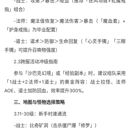
-战士：攻速＞暴击＞吸血（推荐「狂风项链+虹魔戒
指」组合）
-法师：魔法值恢复＞魔法伤害＞暴击（「魔血套」+
「护身戒指」为毕业配置）
-道士：道术＞防御＞生命回复（「心灵手镯」「三眼
手镯」可提升召唤物强度）
2.3跨服活动冲级指南
参与「沙巴克幻境」或「经验副本」时，建议组队采用
「1战士+2法师+1道士」的黄金阵容：战士拉怪、法师
AOE、道士加防回血，效率提升300%。
三、地图与怪物选择策略
3.11-30级：新手村速通流
-战士：比奇矿洞（击杀僵尸爆「修罗」）