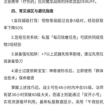
注意携带「疗伤药」应对魔龙战将的持续流血DEBUFF。
四、常见误区与避坑指南
1.盲目越级打怪：怪物等级超过自身5级时，经验获取
率下降50%
2.忽视任务系统：私服「每日除魔任务」可提供同级怪
物3倍经验
3.装备强化陷阱：+7以上武器失败率剧增，建议先用垃
圾装备垫刀
4.道士过度依赖宝宝：神兽被秒杀后，立即使用「群体
治愈术」保命撤退
掌握上述技巧后，战士可在48小时内冲击55级，法师
有望36小时突破60级大关，而道士则能通过「双开小号」
实现资源循环利用。最新私服数据显示，采用「午夜挂机