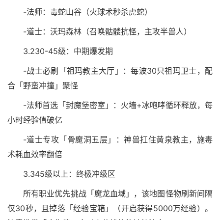
-法师：毒蛇山谷（火球术秒杀虎蛇）
-道士：沃玛森林（召唤骷髅抗怪，主攻半兽人）
3.230-45级：中期爆发期
-战士必刷「祖玛教主大厅」：每波30只祖玛卫士，配
合「野蛮冲撞」聚怪
-法师首选「封魔堡密室」：火墙+冰咆哮循环释放，每
小时经验值破亿
-道士专攻「骨魔洞五层」：神兽扛住黄泉教主，施毒
术耗血效率翻倍
3.345级以上：终极冲级区
所有职业优先挑战「魔龙血域」，该地图怪物刷新间隔
仅30秒，且掉落「经验宝箱」（开启获得5000万经验）。