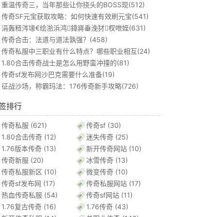
重温传奇三，当年那些让你挠头的BOSS现(512)
传奇SF元宝获取攻略：如何快速有效刷元宝(541)
涓轰粈涔堟€绘湁浜鸿鍏嶈垂浼犲杈呭姪(631)
传奇合击：法道与道法孰强？(458)
传奇私服中三职业有什么特点？哪些职业相互(24)
1.80合击传奇战士是怎么用野蛮冲撞的(81)
传奇sf发布网沙巴克需要什么准备(19)
征战沙场，称霸玛法：176传奇新手攻略(726)
签排行
传奇私服
(621)
传奇sf
(30)
1.80合击传奇
(12)
迷失传奇
(25)
1.76版本传奇
(13)
新开传奇网站
(10)
传奇新服
(20)
冰雪传奇
(13)
传奇私服新区
(10)
微变传奇
(10)
传奇sf发布网
(17)
传奇私服网站
(17)
热血传奇私服
(54)
传奇sf网站
(11)
1.76复古传奇
(16)
1.76传奇
(43)