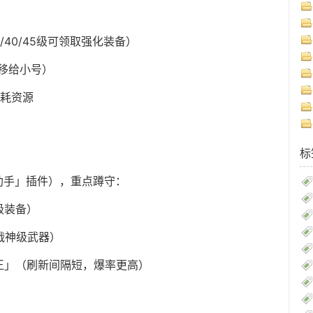
40/45级可领取强化装备）
移给小号）
消耗资源
标
2助手」插件），重点蹲守：
级装备）
战神级武器）
鬼王」（刷新间隔短，爆率更高）