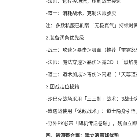
-法师：远程控场流，压制战士突进
-道士：消耗战术，克制法师脆皮
注：多数私服已削弱「无极真气」持续时
2.装备词条优先级
-战士：攻速＞暴击＞吸血（推荐「雷霆怒
-法师：魔法穿透＞暴伤＞减CD（「烈焰
-道士：道术加成＞毒伤＞闪避（「天尊道
3.团战走位秘籍
-沙巴克战场采用「三三制」战术：3战士
-遭遇战使用「诱敌战术」：道士隐身引怪
-野外PK必带「随机传送卷轴」，残血立
四、资源整合篇：建立滚雪球优势