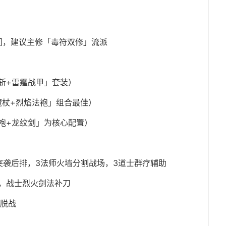
间，建议主修「毒符双修」流派
斩+雷霆战甲」套装）
魔杖+烈焰法袍」组合最佳）
袍+龙纹剑」为核心配置）
突袭后排，3法师火墙分割战场，3道士群疗辅助
，战士烈火剑法补刀
即脱战