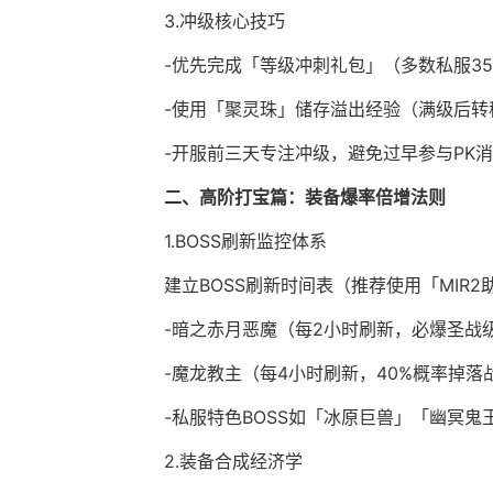
3.冲级核心技巧
-优先完成「等级冲刺礼包」（多数私服35/
-使用「聚灵珠」储存溢出经验（满级后转
-开服前三天专注冲级，避免过早参与PK
二、高阶打宝篇：装备爆率倍增法则
1.BOSS刷新监控体系
建立BOSS刷新时间表（推荐使用「MIR
-暗之赤月恶魔（每2小时刷新，必爆圣战
-魔龙教主（每4小时刷新，40%概率掉落
-私服特色BOSS如「冰原巨兽」「幽冥
2.装备合成经济学