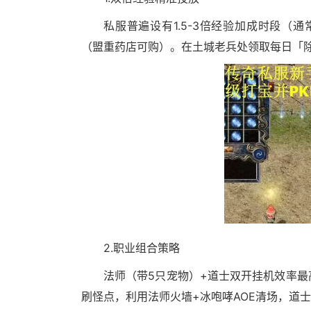
私服普遍设有1.5-3倍经验加成时段（通常
（盟重药店可购）。在土城老兵处领取每日「除
2.职业组合策略
法师（带5只宠物）+道士双开挂机效率
刷怪点，利用法师火墙+冰咆哮AOE清场，道