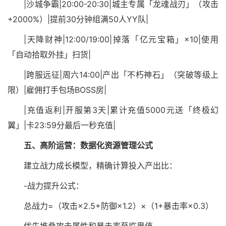
|沙城争霸|20:00-20:30|城主专属「龙魂战刃」（攻击
+2000%）|提前30分钟组满50人YY队|
|天降财神|12:00/19:00|掉落「亿元宝箱」×10|使用
「自动拾取外挂」扫货|
|跨服远征|周六14:00|产出「不朽神石」（突破等级上
限）|雇佣打手包场BOSS房|
|充值返利|开服第3天|累计充值5000元送「终极幻
翼」|卡23:59分最后一秒充值|
五、高阶运营：数据化资源管理公式
建立战力成长模型，精确计算投入产出比：
-战力提升公式：
总战力=（攻击×2.5+防御×1.2）×（1+暴击率×0.3）