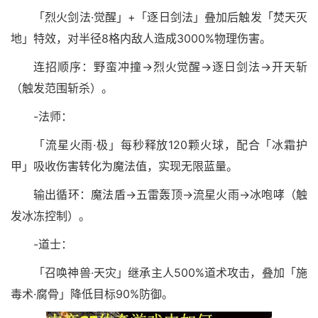
「烈火剑法·觉醒」+「逐日剑法」叠加后触发「焚天灭
地」特效，对半径8格内敌人造成3000%物理伤害。
连招顺序：野蛮冲撞→烈火觉醒→逐日剑法→开天斩
（触发范围斩杀）。
-法师：
「流星火雨·极」每秒释放120颗火球，配合「冰霜护
甲」吸收伤害转化为魔法值，实现无限蓝量。
输出循环：魔法盾→五雷轰顶→流星火雨→冰咆哮（触
发冰冻控制）。
-道士：
「召唤神兽·天灾」继承主人500%道术攻击，叠加「施
毒术·腐骨」降低目标90%防御。