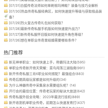
[07/31]
白狐传奇法师如何单刷祖玛神殿？装备与技巧全解析
[07/30]
热血传奇私服经典区，如何快速提升等级与获取极品装
备？
[07/29]
烈火复古传奇礼包如何获取？
[07/28]
最新传奇私服手机版如何快速提升战力？
[07/27]
新传奇私服怀旧版如何快速提升角色等级？
[07/26]
想在单职业传奇里结婚需要哪些条件？
热门推荐
新无神单职业：如何快速上手，称霸玛法大陆(595)
单职业传奇新开倚天荣耀：菜鸟闯荡江湖指南(991)
新开传奇私服三肖6职业如何搭配？最强组合(883)
传奇后期高级玩家都是如何升级的(34)
为什么神器传奇中采集泉水需要组队呢？(14)
开行会的最佳位置：传奇老玩家的秘诀大放送(642)
传奇私服外挂全攻略：2023年最流行挂机(889)
新开收割机单职业传奇，前期怎么快速发育打(437)