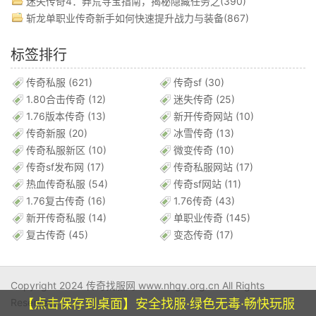
迷失传奇4：莽荒寻宝指南，揭秘隐藏任务之(390)
斩龙单职业传奇新手如何快速提升战力与装备(867)
标签排行
传奇私服
(621)
传奇sf
(30)
1.80合击传奇
(12)
迷失传奇
(25)
1.76版本传奇
(13)
新开传奇网站
(10)
传奇新服
(20)
冰雪传奇
(13)
传奇私服新区
(10)
微变传奇
(10)
传奇sf发布网
(17)
传奇私服网站
(17)
热血传奇私服
(54)
传奇sf网站
(11)
1.76复古传奇
(16)
1.76传奇
(43)
新开传奇私服
(14)
单职业传奇
(145)
复古传奇
(45)
变态传奇
(17)
Copyright 2024 传奇找服网 www.nhgy.org.cn All Rights
【点击保存到桌面】安全找服·绿色无毒·畅快玩服
Reserved.