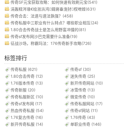
传奇SF元宝获取攻略：如何快速有效刷元宝(541)
涓轰粈涔堟€绘湁浜鸿鍏嶈垂浼犲杈呭姪(631)
传奇合击：法道与道法孰强？(458)
传奇私服中三职业有什么特点？哪些职业相互(24)
1.80合击传奇战士是怎么用野蛮冲撞的(81)
传奇sf发布网沙巴克需要什么准备(19)
征战沙场，称霸玛法：176传奇新手攻略(726)
标签排行
传奇私服
(621)
传奇sf
(30)
1.80合击传奇
(12)
迷失传奇
(25)
1.76版本传奇
(13)
新开传奇网站
(10)
传奇新服
(20)
冰雪传奇
(13)
传奇私服新区
(10)
微变传奇
(10)
传奇sf发布网
(17)
传奇私服网站
(17)
热血传奇私服
(54)
传奇sf网站
(11)
1.76复古传奇
(16)
1.76传奇
(43)
新开传奇私服
(14)
单职业传奇
(146)