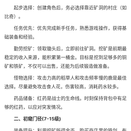
起步选择：创建角色后，务必选择靠近矿洞的村庄（如
比奇）。
任务优先：优先完成新手任务，熟悉游戏操作，获得基
础装备和经验。
勤劳挖矿：领取锄头后，立即前往矿洞。挖矿是前期最
稳定的收入来源，能积累第一桶金。目标是挖到足够多的铜
矿和铁矿，不仅可以出售，还能为后续锻造做准备。
怪物选择：攻击力高的稻草人和攻击频率慢的鹿是最佳
选择。尽量避免攻击食人花，伤害较高，消耗药水较多。
药品储备：红药是战士的生命线。时刻保持背包中有足
够的红药，以应对突发情况。
二、初窥门径(7-15级)
装备提升：利用挖矿所得金币，购买商店里的铁剑、布