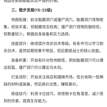
物品在前期都能卖出不错的价格。
三、稳步发展(15-22级)
地图拓展：前往骷髅洞穴或僵尸洞穴。骷髅洞穴怪物密
集，经验丰富，但骷髅攻击较高；僵尸洞穴怪物防御较低，
但数量较少。根据自身装备和实力选择。
技能提升：继续提升攻杀剑术等级。有条件可以学习刺
杀剑术，虽然前期效果不明显，但后期是战士的核心技能。
装备积累：开始有针对性地刷怪，例如骷髅洞穴可以爆
出轻盔，僵尸洞穴可以爆出乌木剑。
打金进阶：开始关注商店和摆摊市场，低价收购一些稀
缺的材料或装备，然后高价出售，赚取差价。
练级技巧：利用卡位技巧，将怪物卡在角落里，减少受
到的伤害，提高生存能力。