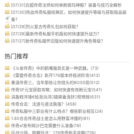
[07/31]
白狐传奇法师如何单刷祖玛神殿？装备与技巧全解析
[07/30]
热血传奇私服经典区，如何快速提升等级与获取极品装
备？
[07/29]
烈火复古传奇礼包如何获取？
[07/28]
最新传奇私服手机版如何快速提升战力？
[07/27]
新传奇私服怀旧版如何快速提升角色等级？
热门推荐
《斗金传奇》中的鹤嘴锄其实是一种武器。(73)
《雷霆传奇合击》新开176版本终极进阶攻(413)
重温传奇三，当年那些让你挠头的BOSS现(512)
传奇SF元宝获取攻略：如何快速有效刷元宝(541)
涓轰粈涔堟€绘湁浜鸿鍏嶈垂浼犲杈呭姪(631)
传奇合击：法道与道法孰强？(458)
传奇私服中三职业有什么特点？哪些职业相互(24)
1.80合击传奇战士是怎么用野蛮冲撞的(81)
传奇sf发布网沙巴克需要什么准备(19)
征战沙场，称霸玛法：176传奇新手攻略(726)