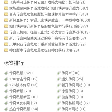
《炙手可热传奇风云录》攻略大揭秘：如何轻(21)
家族战歌网传奇游戏攻略：如何快速提升战力(587)
变态传奇私服免费版如何快速提升战力冲榜？(818)
新热血传奇：穷逼玩家快速致富，一举成神攻(1003)
如何快速提升新传奇私服角色战力与获取顶级(877)
传奇无极限，征战无止境：盛大官网传奇游戏(1013)
新开传奇网站篝火活动的参与资格有什么要求(57)
玩单职业传奇私服：重新感受经典传奇游戏的(22)
神器版本传奇私服最强极品神器获取攻略(28)
标签排行
传奇私服
(621)
传奇sf
(30)
1.80合击传奇
(12)
迷失传奇
(25)
1.76版本传奇
(13)
新开传奇网站
(10)
传奇新服
(20)
冰雪传奇
(13)
传奇私服新区
(10)
微变传奇
(10)
传奇sf发布网
(17)
传奇私服网站
(17)
热血传奇私服
(54)
传奇sf网站
(11)