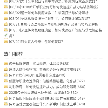
[08/07]
为什么单职业传奇中命运之刃能成为玩家首选武器？
[08/06]
2018新开单职业传奇如何快速提升战力与装备等级？
[08/02]
道士如何单挑魔龙教主？最强打法与优势解析
[08/01]
英雄私服关服补偿过期了，如何继续游戏攻略？
[07/31]
白狐传奇法师如何单刷祖玛神殿？装备与技巧全解析
[07/30]
热血传奇私服经典区，如何快速提升等级与获取极品装
备？
[07/29]
烈火复古传奇礼包如何获取？
热门推荐
传奇私服爬塔：挑战巅峰，体验极致(28)
玛法大陆征战指南：变态传奇超强进阶攻略(827)
传奇sf发布网沙巴克需要什么准备(19)
新版单职业攻速传奇：破解终极秘籍，化身战(877)
刺影传奇：如何快速提升战力，成为服务器霸(656)
2025传奇顶级装备出处全解：高爆率BO(832)
传奇私服耐玩版新手如何快速升级并获取顶级(519)
传奇游戏运营都做些什么？新手如何快速上手(378)