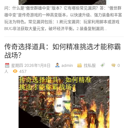
问：什么是“傲世群雄中变”版本？它有哪些常见漏洞？答：“傲世群
雄中变”是传奇游戏的一种高变版本，以快速升级、强力装备和丰富
玩法为特色。常见漏洞包括：1.刷元宝漏洞：玩家利用脚本或游戏
BUG非法获取大量元宝，破坏经济平衡。2.装备复制漏洞...
传奇选择道具：如何精准挑选才能称霸
战场？
星期四 2026年1月8日
admin
找私服
0
人
457