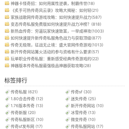
神器卡怪奇招：如何用属性逆袭，制霸传世(18)
《炙手可热传奇风云录》攻略大揭秘：如何轻(21)
家族战歌网传奇游戏攻略：如何快速提升战力(587)
变态传奇私服免费版如何快速提升战力冲榜？(818)
新热血传奇：穷逼玩家快速致富，一举成神攻(1003)
如何快速提升新传奇私服角色战力与获取顶级(877)
传奇无极限，征战无止境：盛大官网传奇游戏(1013)
新开传奇网站篝火活动的参与资格有什么要求(57)
玩单职业传奇私服：重新感受经典传奇游戏的(22)
神器版本传奇私服最强极品神器获取攻略(28)
标签排行
传奇私服
(621)
传奇sf
(30)
1.80合击传奇
(12)
迷失传奇
(25)
1.76版本传奇
(13)
新开传奇网站
(10)
传奇新服
(20)
冰雪传奇
(13)
传奇私服新区
(10)
微变传奇
(10)
传奇sf发布网
(17)
传奇私服网站
(17)