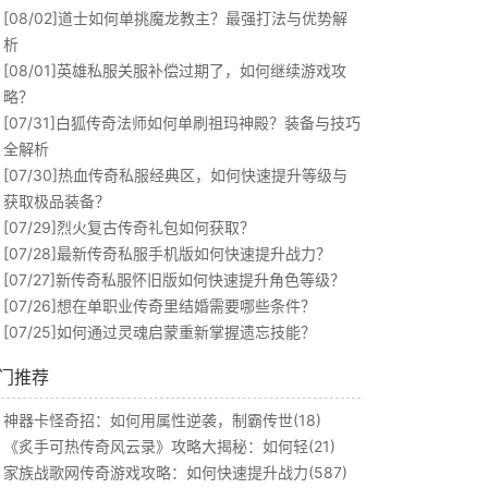
[08/02]
道士如何单挑魔龙教主？最强打法与优势解
析
[08/01]
英雄私服关服补偿过期了，如何继续游戏攻
略？
[07/31]
白狐传奇法师如何单刷祖玛神殿？装备与技巧
全解析
[07/30]
热血传奇私服经典区，如何快速提升等级与
获取极品装备？
[07/29]
烈火复古传奇礼包如何获取？
[07/28]
最新传奇私服手机版如何快速提升战力？
[07/27]
新传奇私服怀旧版如何快速提升角色等级？
[07/26]
想在单职业传奇里结婚需要哪些条件？
[07/25]
如何通过灵魂启蒙重新掌握遗忘技能？
门推荐
神器卡怪奇招：如何用属性逆袭，制霸传世(18)
《炙手可热传奇风云录》攻略大揭秘：如何轻(21)
家族战歌网传奇游戏攻略：如何快速提升战力(587)