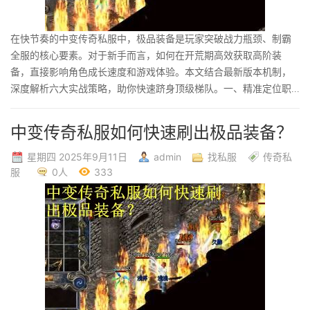
在快节奏的中变传奇私服中，极品装备是玩家突破战力瓶颈、制霸
全服的核心要素。对于新手而言，如何在开荒期高效获取高阶装
备，直接影响角色成长速度和游戏体验。本文结合最新版本机制，
深度解析六大实战策略，助你快速跻身顶级梯队。一、精准定位职...
中变传奇私服如何快速刷出极品装备？
星期四 2025年9月11日
admin
找私服
传奇私
服
0人
333