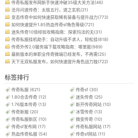
传奇私服发布网新手快速冲破35级大关方法(46)
沧月问道传奇：太极五行，道之玄机(21)
变态传奇中如何快速获取稀有装备与提升战力(773)
如何快速提升1.85热血传奇sf角色等级(721)
迷失传奇10倍经验攻略指南：探索玛法的无(31)
传奇私服挂机助手：自动升级不求人，轻松挂(818)
传奇外传2.0服务端下载攻略指南：哪里能(989)
最新版本的单职业传奇微端已经发布，不再需(25)
天下无双私服发布，如何快速提升角色战力独(722)
标签排行
传奇私服
(621)
传奇sf
(30)
1.80合击传奇
(12)
迷失传奇
(25)
1.76版本传奇
(13)
新开传奇网站
(10)
传奇新服
(20)
冰雪传奇
(13)
传奇私服新区
(10)
微变传奇
(10)
传奇sf发布网
(17)
传奇私服网站
(17)
热血传奇私服
(54)
传奇sf网站
(11)