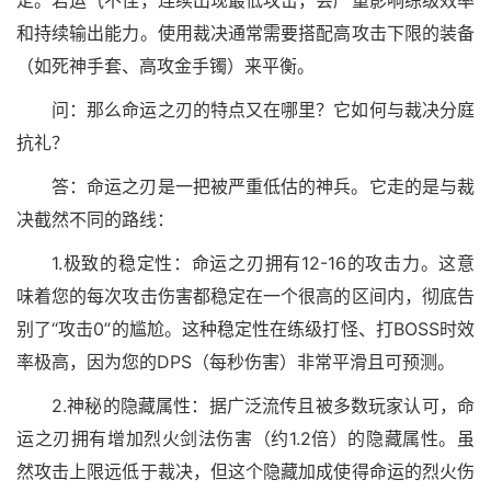
定。若运气不佳，连续出现最低攻击，会严重影响练级效率
和持续输出能力。使用裁决通常需要搭配高攻击下限的装备
（如死神手套、高攻金手镯）来平衡。
问：那么命运之刃的特点又在哪里？它如何与裁决分庭
抗礼？
答：命运之刃是一把被严重低估的神兵。它走的是与裁
决截然不同的路线：
1.极致的稳定性：命运之刃拥有12-16的攻击力。这意
味着您的每次攻击伤害都稳定在一个很高的区间内，彻底告
别了“攻击0”的尴尬。这种稳定性在练级打怪、打BOSS时效
率极高，因为您的DPS（每秒伤害）非常平滑且可预测。
2.神秘的隐藏属性：据广泛流传且被多数玩家认可，命
运之刃拥有增加烈火剑法伤害（约1.2倍）的隐藏属性。虽
然攻击上限远低于裁决，但这个隐藏加成使得命运的烈火伤