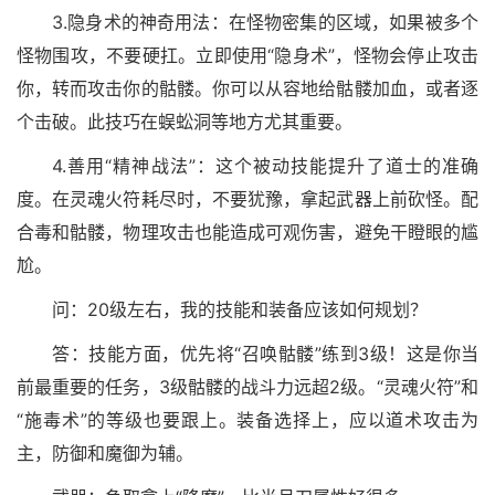
3.隐身术的神奇用法：在怪物密集的区域，如果被多个
怪物围攻，不要硬扛。立即使用“隐身术”，怪物会停止攻击
你，转而攻击你的骷髅。你可以从容地给骷髅加血，或者逐
个击破。此技巧在蜈蚣洞等地方尤其重要。
4.善用“精神战法”：这个被动技能提升了道士的准确
度。在灵魂火符耗尽时，不要犹豫，拿起武器上前砍怪。配
合毒和骷髅，物理攻击也能造成可观伤害，避免干瞪眼的尴
尬。
问：20级左右，我的技能和装备应该如何规划？
答：技能方面，优先将“召唤骷髅”练到3级！这是你当
前最重要的任务，3级骷髅的战斗力远超2级。“灵魂火符”和
“施毒术”的等级也要跟上。装备选择上，应以道术攻击为
主，防御和魔御为辅。