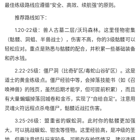
最佳练级路线应遵循“安全、高效、续航强”的原则。
推荐路线如下：
1.20-22级：兽人古墓二层/沃玛森林。这里怪物密集
（骷髅、洞蛆、半兽战士），伤害不高，你的3级骷髅可以
轻松应对。重点是熟悉与骷髅的配合，并积累一些基础装备
和药水钱。
2.22-25级：僵尸洞（比奇矿区/毒蛇山谷矿区）。这是
道士的黄金练级点。僵尸经验中等，会掉落技能书（如《召
唤神兽》的残页，虽然后期才能学，但可提前积累），而且
有大量蝙蝠掉落回城卷和金币，实现了“自给自足”。注意用
灵魂火符远程点杀电僵尸，骷髅近战扛伤害。
3.25-26级：盟重省的蜈蚣洞。此时你的骷髅更加强
大，可以挑战蜈蚣、钳虫等怪物。这里经验高，是冲级的圣
地。但要注意组队玩家较多，可能存在抢怪情况，建议选择