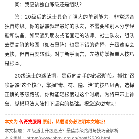
问：我应该独自练级还是组队？
答：20级后的道士具备了强大的单刷能力，非常适合
独自练级。你的骷髅就是最好的队友，不需要和别人分享经
验和装备。如果遇到朋友或者固定的法师、战士队友，组队
去更高阶的地图（如石墓阵）也是不错的选择，升级速度会
更快，但自由度较低。对于新手而言，先熟练掌握单人技巧
是根本。
20级道士的迷茫期，是迈向高手的必经阶段。抓住“召
唤骷髅”这个核心，掌握“毒、符、隐、治”的技巧组合，选择
正确的练级路线，你就能轻松度过这个时期，为将来带上神
兽、纵横玛法大陆打下坚实的基础。祝您游戏愉快！
本文为
传奇找服网
原创，转载请务必注明本文地址！
本文标题：20级道士升级迷茫？最佳练级路线与技巧全解析
本文地址：https://www.nhgy.org.cn/post/2689.html