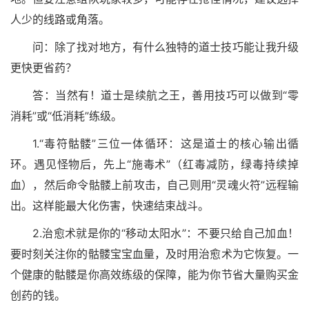
人少的线路或角落。
问：除了找对地方，有什么独特的道士技巧能让我升级
更快更省药？
答：当然有！道士是续航之王，善用技巧可以做到“零
消耗”或“低消耗”练级。
1.“毒符骷髅”三位一体循环：这是道士的核心输出循
环。遇见怪物后，先上“施毒术”（红毒减防，绿毒持续掉
血），然后命令骷髅上前攻击，自己则用“灵魂火符”远程输
出。这样能最大化伤害，快速结束战斗。
2.治愈术就是你的“移动太阳水”：不要只给自己加血！
要时刻关注你的骷髅宝宝血量，及时用治愈术为它恢复。一
个健康的骷髅是你高效练级的保障，能为你节省大量购买金
创药的钱。