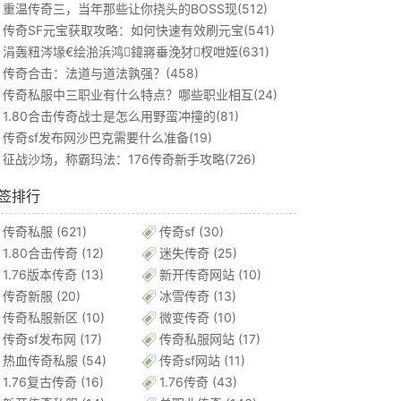
重温传奇三，当年那些让你挠头的BOSS现(512)
传奇SF元宝获取攻略：如何快速有效刷元宝(541)
涓轰粈涔堟€绘湁浜鸿鍏嶈垂浼犲杈呭姪(631)
传奇合击：法道与道法孰强？(458)
传奇私服中三职业有什么特点？哪些职业相互(24)
1.80合击传奇战士是怎么用野蛮冲撞的(81)
传奇sf发布网沙巴克需要什么准备(19)
征战沙场，称霸玛法：176传奇新手攻略(726)
签排行
传奇私服
(621)
传奇sf
(30)
1.80合击传奇
(12)
迷失传奇
(25)
1.76版本传奇
(13)
新开传奇网站
(10)
传奇新服
(20)
冰雪传奇
(13)
传奇私服新区
(10)
微变传奇
(10)
传奇sf发布网
(17)
传奇私服网站
(17)
热血传奇私服
(54)
传奇sf网站
(11)
1.76复古传奇
(16)
1.76传奇
(43)