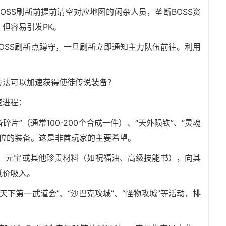
OSS刷新前提前清空对应地图的闲杂人员，垄断BOSS资
但容易引发PK。
BOSS刷新点蹲守，一旦刷新立即通知主力队伍前往。利用
助方法可以加速获得使徒传说装备？
速进程：
碎片”（通常100-200个合成一件）、“天外陨铁”、“灵魂
部位的装备。这是非酋玩家的主要希望。
币、元宝或其他珍贵材料（如祝福油、高级技能书），向其
低价吸入。
天下第一武道会”、“沙巴克攻城”、“怪物攻城”等活动，排