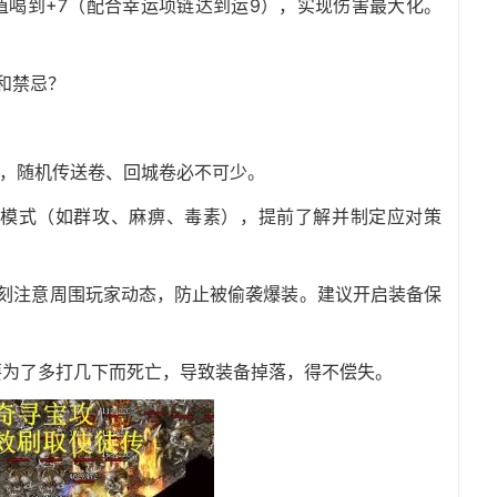
值喝到+7（配合幸运项链达到运9），实现伤害最大化。
和禁忌？
水，随机传送卷、回城卷必不可少。
同攻击模式（如群攻、麻痹、毒素），提前了解并制定应对策
，时刻注意周围玩家动态，防止被偷袭爆装。建议开启装备保
要为了多打几下而死亡，导致装备掉落，得不偿失。