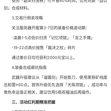
使用「副本扫荡券」可节省60%时间，优先兑换「血饮
剑」合成材料。
3.交易行倒卖攻略
关注服务器开服第3-7日的装备价格波动期：
-凌晨1-5点低价扫货「记忆项链」「龙之手镯」
-19-22点高价抛售「裁决之杖」碎片
通过差价日均可获利2000元宝以上。
4.装备合成避坑指南
武器升级建议从「凝霜剑」开始垫刀，使用黑铁矿纯度
总和需≥60点。首饰升级优先选择「天珠项链」，成功率与
角色幸运值正相关，建议饮用5瓶祝福油后再操作。
三、活动红利期精准把握