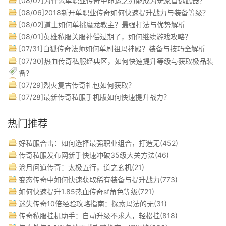
[08/07]
为什么单职业传奇中命运之刃能成为玩家首选武器？
[08/06]
2018新开单职业传奇如何快速提升战力与装备等级？
[08/02]
道士如何单挑魔龙教主？最强打法与优势解析
[08/01]
英雄私服关服补偿过期了，如何继续游戏攻略？
[07/31]
白狐传奇法师如何单刷祖玛神殿？装备与技巧全解析
[07/30]
热血传奇私服经典区，如何快速提升等级与获取极品装
备？
[07/29]
烈火复古传奇礼包如何获取？
[07/28]
最新传奇私服手机版如何快速提升战力？
热门推荐
好私服合击：如何选择最强职业组合，打造无(452)
传奇私服发布网新手快速冲破35级大关方法(46)
沧月问道传奇：太极五行，道之玄机(21)
变态传奇中如何快速获取稀有装备与提升战力(773)
如何快速提升1.85热血传奇sf角色等级(721)
迷失传奇10倍经验攻略指南：探索玛法的无(31)
传奇私服挂机助手：自动升级不求人，轻松挂(818)