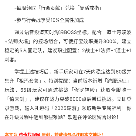
-每周领取「行会贡献」兑换「复活戒指」
-参与行会战享受10%全属性加成
通过语音频道实时沟通BOSS坐标，配合「道士毒凌波
+法师火墙」的控场组合，可使打宝效率提升300%。建立
稳定的5人固定队，建议职业配置：2战士+1法师+1道士+1
刺客。
掌握上述技巧后，新手玩家可在7天内稳定达到60级并
集齐「祖玛套装」。特别提醒：当前版本新增「跨服远征」
玩法，65级玩家可通过挑战「修罗神殿」获取全服唯一
「倚天剑」，建议在战力突破8000点后尝试挑战。立即登
录游戏，输入礼包码「2025遨游」领取新手专属福利！你
在升级过程中遇到哪些难题？欢迎在评论区留言讨论！
本文为
传奇找服网
原创，转载请务必注明本文地址！