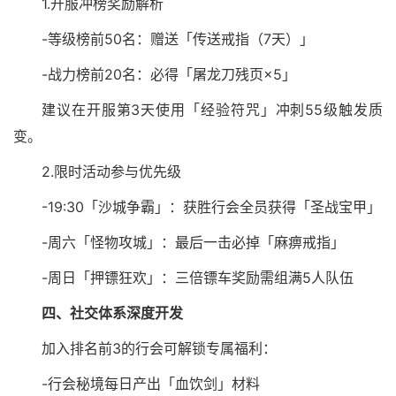
1.开服冲榜奖励解析
-等级榜前50名：赠送「传送戒指（7天）」
-战力榜前20名：必得「屠龙刀残页×5」
建议在开服第3天使用「经验符咒」冲刺55级触发质
变。
2.限时活动参与优先级
-19:30「沙城争霸」：获胜行会全员获得「圣战宝甲」
-周六「怪物攻城」：最后一击必掉「麻痹戒指」
-周日「押镖狂欢」：三倍镖车奖励需组满5人队伍
四、社交体系深度开发
加入排名前3的行会可解锁专属福利：
-行会秘境每日产出「血饮剑」材料