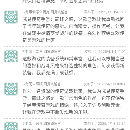
终保持着新鲜感，不断追求更高的目标。
6
楼
带刺怎么拥抱
回复该留言
发布于：2025/4/1 1:40:28
武易传奇手游：巅峰之路，这款游戏让我重新找回
了当年玩传奇的感觉。画面精美，操作流畅，让我
在游戏中尽情享受战斗的快感。强烈推荐给喜欢传
奇类游戏的玩家！
7
楼
派可爱星
回复该留言
发布于：2025/4/1 4:11:01
这款游戏的装备系统非常丰富，让我可以根据自己
的喜好和战斗风格来打造独特的角色。每次获得新
装备，我都充满了成就感。
8
楼
无人照顾
回复该留言
发布于：2025/4/1 6:38:04
作为一名资深的传奇游戏玩家，我认为武易传奇手
游：巅峰之路是一款非常出色的作品。它不仅保留
了经典传奇游戏的精髓，还加入了许多创新元素，
让我在游戏中不断发现新的乐趣。
9
楼
永不言弃
回复该留言
发布于：2025/4/1 8:22:24