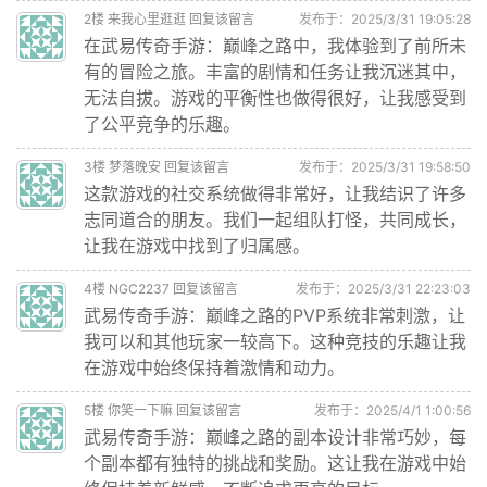
2
楼
来我心里逛逛
回复该留言
发布于：2025/3/31 19:05:28
在武易传奇手游：巅峰之路中，我体验到了前所未
有的冒险之旅。丰富的剧情和任务让我沉迷其中，
无法自拔。游戏的平衡性也做得很好，让我感受到
了公平竞争的乐趣。
3
楼
梦落晚安
回复该留言
发布于：2025/3/31 19:58:50
这款游戏的社交系统做得非常好，让我结识了许多
志同道合的朋友。我们一起组队打怪，共同成长，
让我在游戏中找到了归属感。
4
楼
NGC2237
回复该留言
发布于：2025/3/31 22:23:03
武易传奇手游：巅峰之路的PVP系统非常刺激，让
我可以和其他玩家一较高下。这种竞技的乐趣让我
在游戏中始终保持着激情和动力。
5
楼
你笑一下嘛
回复该留言
发布于：2025/4/1 1:00:56
武易传奇手游：巅峰之路的副本设计非常巧妙，每
个副本都有独特的挑战和奖励。这让我在游戏中始