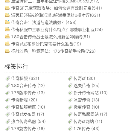
重温传奇三，当年那些让你挠头的BOSS现(512)
传奇SF元宝获取攻略：如何快速有效刷元宝(541)
涓轰粈涔堟€绘湁浜鸿鍏嶈垂浼犲杈呭姪(631)
传奇合击：法道与道法孰强？(458)
传奇私服中三职业有什么特点？哪些职业相互(24)
1.80合击传奇战士是怎么用野蛮冲撞的(81)
传奇sf发布网沙巴克需要什么准备(19)
征战沙场，称霸玛法：176传奇新手攻略(726)
标签排行
传奇私服
(621)
传奇sf
(30)
1.80合击传奇
(12)
迷失传奇
(25)
1.76版本传奇
(13)
新开传奇网站
(10)
传奇新服
(20)
冰雪传奇
(13)
传奇私服新区
(10)
微变传奇
(10)
传奇sf发布网
(17)
传奇私服网站
(17)
热血传奇私服
(54)
传奇sf网站
(11)
1.76复古传奇
(16)
1.76传奇
(43)