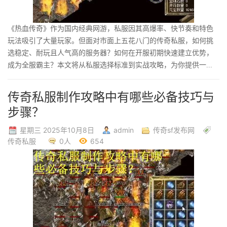
《热血传奇》作为国内经典网游，私服因其高爆率、快节奏和特色
玩法吸引了大量玩家。但面对市面上五花八门的传奇私服，如何挑
选稳定、耐玩且人气高的服务器？如何在开服初期快速建立优势，
成为全服霸主？本文将从私服选择标准到实战攻略，为你提供一...
传奇私服制作攻略中有哪些必备技巧与
步骤？
星期三 2025年10月8日
admin
传奇sf发布网
传奇私服
0人
654