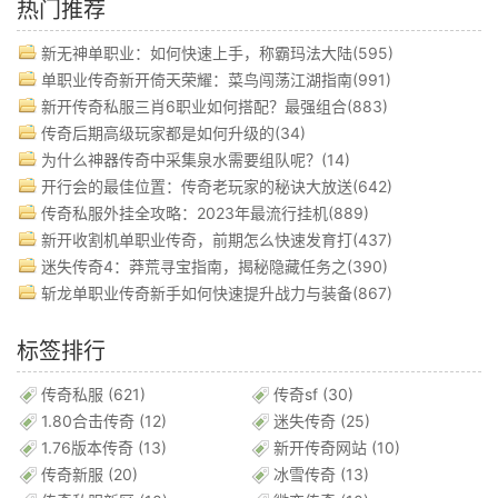
热门推荐
新无神单职业：如何快速上手，称霸玛法大陆(595)
单职业传奇新开倚天荣耀：菜鸟闯荡江湖指南(991)
新开传奇私服三肖6职业如何搭配？最强组合(883)
传奇后期高级玩家都是如何升级的(34)
为什么神器传奇中采集泉水需要组队呢？(14)
开行会的最佳位置：传奇老玩家的秘诀大放送(642)
传奇私服外挂全攻略：2023年最流行挂机(889)
新开收割机单职业传奇，前期怎么快速发育打(437)
迷失传奇4：莽荒寻宝指南，揭秘隐藏任务之(390)
斩龙单职业传奇新手如何快速提升战力与装备(867)
标签排行
传奇私服
(621)
传奇sf
(30)
1.80合击传奇
(12)
迷失传奇
(25)
1.76版本传奇
(13)
新开传奇网站
(10)
传奇新服
(20)
冰雪传奇
(13)